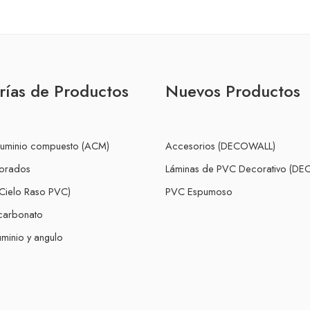
rías de Productos
Nuevos Productos
luminio compuesto (ACM)
Accesorios (DECOWALL)
forados
Láminas de PVC Decorativo (D
Cielo Raso PVC)
PVC Espumoso
icarbonato
minio y angulo