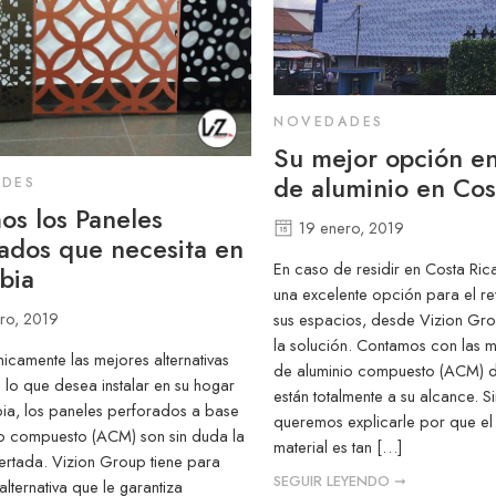
NOVEDADES
Su mejor opción en
de aluminio en Cos
DES
os los Paneles
19 enero, 2019
ados que necesita en
En caso de residir en Costa Rica
bia
una excelente opción para el re
ro, 2019
sus espacios, desde Vizion Gr
la solución. Contamos con las m
nicamente las mejores alternativas
de aluminio compuesto (ACM) 
 lo que desea instalar en su hogar
están totalmente a su alcance. 
ia, los paneles perforados a base
queremos explicarle por que el
o compuesto (ACM) son sin duda la
material es tan […]
rtada. Vizion Group tiene para
SEGUIR LEYENDO ➞
alternativa que le garantiza