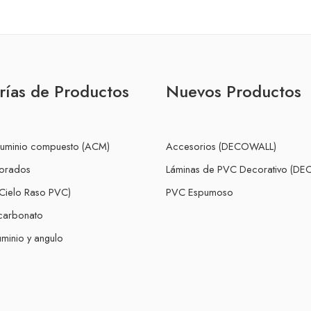
rías de Productos
Nuevos Productos
luminio compuesto (ACM)
Accesorios (DECOWALL)
forados
Láminas de PVC Decorativo (D
Cielo Raso PVC)
PVC Espumoso
icarbonato
minio y angulo