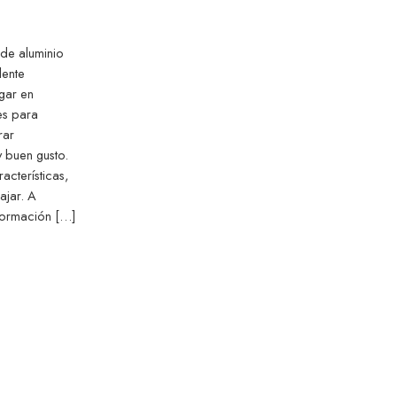
de aluminio
lente
ogar en
es para
rar
y buen gusto.
acterísticas,
bajar. A
nformación […]