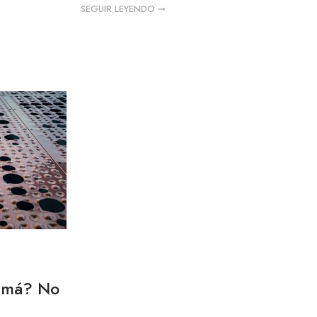
SEGUIR LEYENDO ➞
namá? No