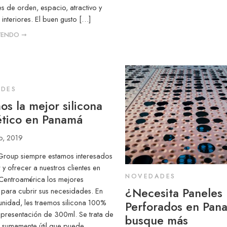
s de orden, espacio, atractivo y
 interiores. El buen gusto […]
EYENDO ➞
DES
s la mejor silicona
ético en Panamá
o, 2019
 Group siempre estamos interesados
 y ofrecer a nuestros clientes en
NOVEDADES
Centroamérica los mejores
¿Necesita Paneles
para cubrir sus necesidades. En
unidad, les traemos silicona 100%
Perforados en Pa
 presentación de 300ml. Se trata de
busque más
io sumamente útil que puede