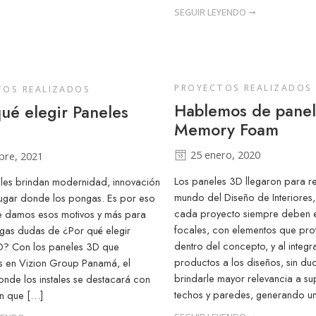
SEGUIR LEYENDO ➞
PROYECTOS REALIZADOS
TOS REALIZADOS
Hablemos de pane
ué elegir Paneles
Memory Foam
25 enero, 2020
bre, 2021
Los paneles 3D llegaron para re
les brindan modernidad, innovación
mundo del Diseño de Interiores,
l lugar donde los pongas. Es por eso
cada proyecto siempre deben ex
e damos esos motivos y más para
focales, con elementos que pr
gas dudas de ¿Por qué elegir
dentro del concepto, y al integr
D? Con los paneles 3D que
productos a los diseños, sin d
 en Vizion Group Panamá, el
brindarle mayor relevancia a s
nde los instales se destacará con
techos y paredes, generando u
ión que […]