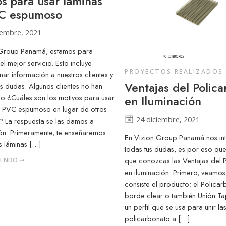
s para usar láminas
C espumoso
iembre, 2021
 Group Panamá, estamos para
el mejor servicio. Esto incluye
PROYECTOS REALIZADOS
ar información a nuestros clientes y
Ventajas del Polic
us dudas. Algunos clientes no han
o ¿Cuáles son los motivos para usar
en Iluminación
e PVC espumoso en lugar de otros
24 diciembre, 2021
 La respuesta se las damos a
ón: Primeramente, te enseñaremos
En Vizion Group Panamá nos int
s láminas […]
todas tus dudas, es por eso q
YENDO ➞
que conozcas las Ventajas del 
en iluminación. Primero, veamo
consiste el producto; el Policar
borde clear o también Unión Ta
un perfil que se usa para unir l
policarbonato a […]