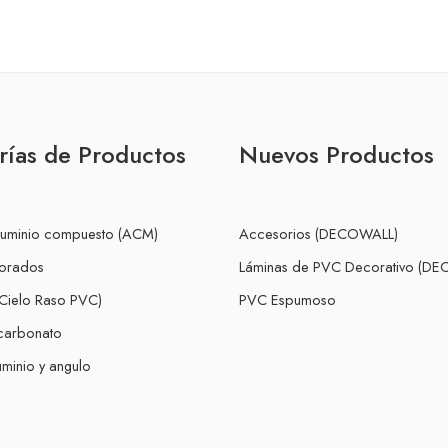
rías de Productos
Nuevos Productos
luminio compuesto (ACM)
Accesorios (DECOWALL)
forados
Láminas de PVC Decorativo (D
Cielo Raso PVC)
PVC Espumoso
icarbonato
minio y angulo