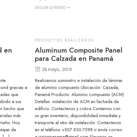
SEGUIR LEYENDO ➞
PROYECTOS REALIZADOS
d en
Aluminum Composite Panel
para Calzada en Panamá
28 mayo, 2019
nte
Realizamos suministro e instalación de láminas
bond gracias a
de aluminio compuesto Ubicación: Cazada,
idades que
Panamá Producto: Aluminio compuesto (ACM)
debido a sus
Detalles: instalación de ACM en fachada de
s un hecho que
edificio. Contactenos y cotice Contamos con
eriales más
un gran inventario, disponibilidad inmediata y
ameño. Hoy
transporte al sitio de instalación. Contactenos
ntajas de
en el teléfono +507 830-7598 o envíe correo
. […]
a
vizionpanama@gmail.com
Síguenos en