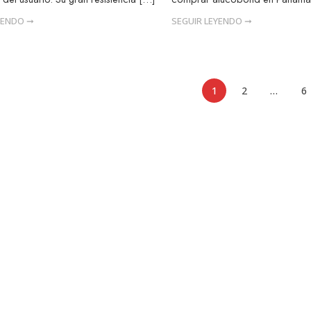
YENDO ➞
SEGUIR LEYENDO ➞
1
2
…
6