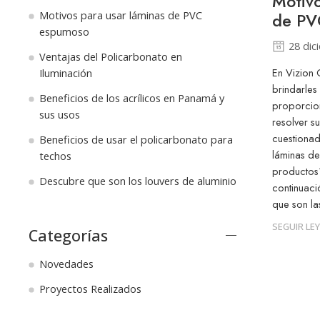
Motivo
Motivos para usar láminas de PVC
de PV
espumoso
28 dic
Ventajas del Policarbonato en
En Vizion
Iluminación
brindarles 
Beneficios de los acrílicos en Panamá y
proporcion
sus usos
resolver s
cuestionad
Beneficios de usar el policarbonato para
láminas d
techos
productos?
Descubre que son los louvers de aluminio
continuaci
que son la
SEGUIR LE
Categorías
Novedades
Proyectos Realizados