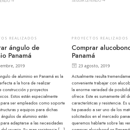
SEGUIR LEYENDO ➞
YENDO ➞
TOS REALIZADOS
PROYECTOS REALIZADOS
ar ángulo de
Comprar alucobon
nio Panamá
Panamá
iembre, 2019
23 agosto, 2019
ngulo de aluminio en Panamá es la
Actualmente resulta tremendame
erfecta a la hora de realizar
conveniente trabajar con aluco
e construcción y proyectos
la enorme variedad de posibil
nicos. Estos están especialmente
ofrece. Este es sumamente útil 
 para ser empleados como soporte
características y resistencia. E
structuras y equipos para dichas
ha pasado a ser uno de los mat
s ángulos de aluminio están
solicitados en el mercado pan
 para adaptarse a las necesidades
queremos hablarte sobre las ve
 del usuario. Su gran resistencia […]
comprar alucobond en Panamá