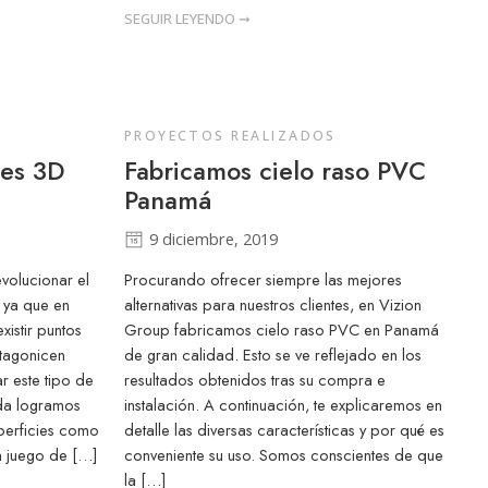
SEGUIR LEYENDO ➞
PROYECTOS REALIZADOS
les 3D
Fabricamos cielo raso PVC
Panamá
9 diciembre, 2019
volucionar el
Procurando ofrecer siempre las mejores
 ya que en
alternativas para nuestros clientes, en Vizion
istir puntos
Group fabricamos cielo raso PVC en Panamá
otagonicen
de gran calidad. Esto se ve reflejado en los
ar este tipo de
resultados obtenidos tras su compra e
uda logramos
instalación. A continuación, te explicaremos en
uperficies como
detalle las diversas características y por qué es
n juego de […]
conveniente su uso. Somos conscientes de que
la […]