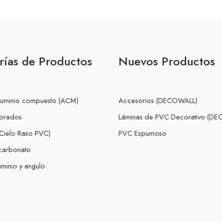
rías de Productos
Nuevos Productos
luminio compuesto (ACM)
Accesorios (DECOWALL)
forados
Láminas de PVC Decorativo (D
Cielo Raso PVC)
PVC Espumoso
icarbonato
minio y angulo