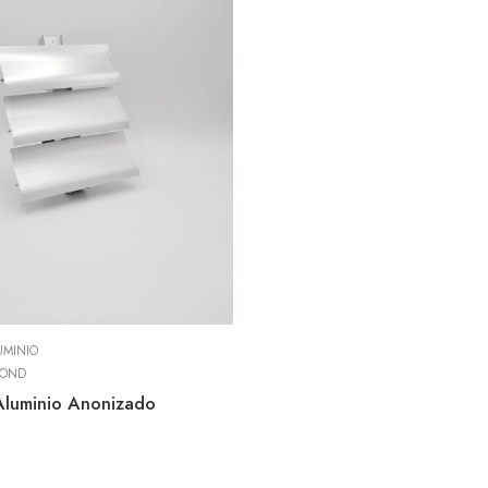
UMINIO
- OND
Aluminio Anonizado