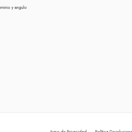
minio y angulo
Aviso de Privacidad
Política Devolucio