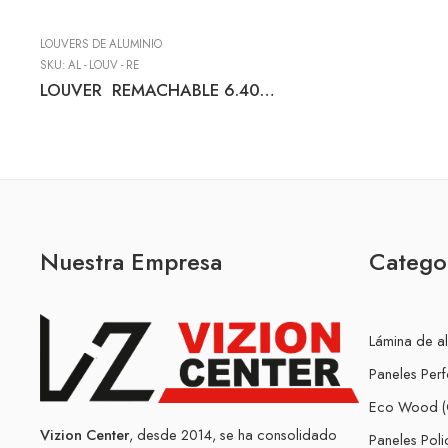
LOUVERS DE ALUMINIO
SKU:
AL - LOUV - RE
LOUVER REMACHABLE 6.40 M (TIPO: Z) NATURAL
Nuestra Empresa
Catego
Lámina de a
Paneles Per
Eco Wood (
Vizion Center
, desde 2014, se ha consolidado
Paneles Pol