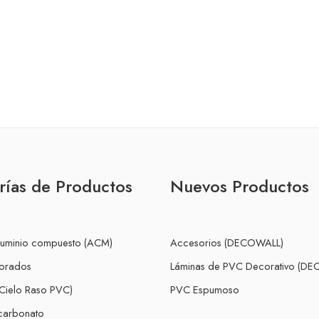
rías de Productos
Nuevos Productos
luminio compuesto (ACM)
Accesorios (DECOWALL)
forados
Láminas de PVC Decorativo (D
Cielo Raso PVC)
PVC Espumoso
icarbonato