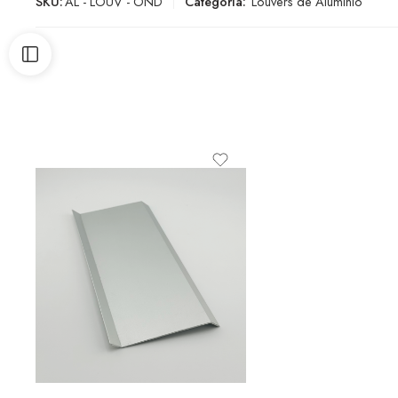
SKU:
AL - LOUV - OND
Categoría:
Louvers de Aluminio