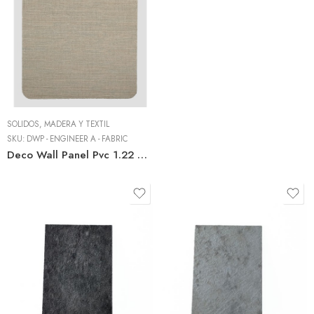
SÓLIDOS, MADERA Y TEXTIL
SKU:
DWP - ENGINEER A - FABRIC
Deco Wall Panel Pvc 1.22 M X 2.44 M X 8mm Taupe Fabric – Wpc Interior