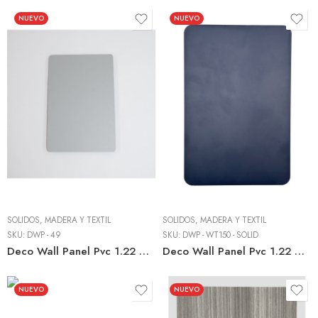
NUEVO
NUEVO
SÓLIDOS, MADERA Y TEXTIL
SÓLIDOS, MADERA Y TEXTIL
SKU:
DWP - 49
SKU:
DWP - WT150 - SOLID
Deco Wall Panel Pvc 1.22 M X 2.44 M X 8mm Light Grey – Lámina Pvc
Deco Wall Panel Pvc 1.22 M X 2.44 M X 8mm Marine Blue – Wpc Interior
NUEVO
NUEVO