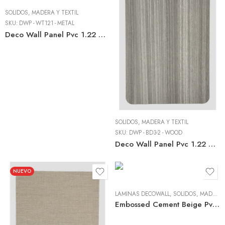
SÓLIDOS, MADERA Y TEXTIL
SKU:
DWP - WT121 - METAL
Deco Wall Panel Pvc 1.22 M X 2.44 M X 8mm Metallic Grey – Wpc Interior
SÓLIDOS, MADERA Y TEXTIL
SKU:
DWP - BD3-2 - WOOD
Deco Wall Panel Pvc 1.22 M X 2.44 M X 8mm Premium Ash Grey – Wpc Interior
NUEVO
LÁMINAS DECOWALL
,
SÓLIDOS, MADERA Y TEXTIL
Embossed Cement Beige Pvc 3mm