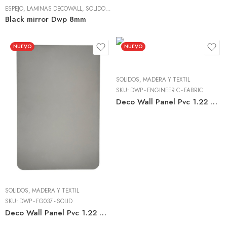
ESPEJO
,
LÁMINAS DECOWALL
,
SÓLIDOS, MADERA Y TEXTIL
Black mirror Dwp 8mm
NUEVO
NUEVO
SÓLIDOS, MADERA Y TEXTIL
SKU:
DWP - ENGINEER C - FABRIC
Deco Wall Panel Pvc 1.22 M X 2.44 M X 8mm Grey Fabric – Wpc Interior
SÓLIDOS, MADERA Y TEXTIL
SKU:
DWP - FG037 - SOLID
Deco Wall Panel Pvc 1.22 M X 2.44 M X 8mm Gentle Grey – Wpc Interior