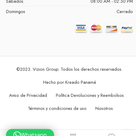
Sábados
08:00 AM - 02:30 PM
Domingos
Cerrado
©2023. Vizion Group. Todos los derechos reservados.
Hecho por
Kreado Panamá
Aviso de Privacidad
Política Devoluciones y Reembolsos
Términos y condiciones de uso
Nosotros
Whatsapp
Whatsapp