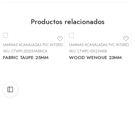
Productos relacionados
LAMINAS ACANALADAS PVC INTERIOR
,
LÁMINAS DE PVC DECORATIVO (DECOWALL
LAMINAS ACANALADAS PVC INTERIOR
,
L
SKU:
CTWPC-20325-FABRICA
SKU:
CTWPC-15923-W08
FABRIC TAUPE 25MM
WOOD WENGUE 23MM