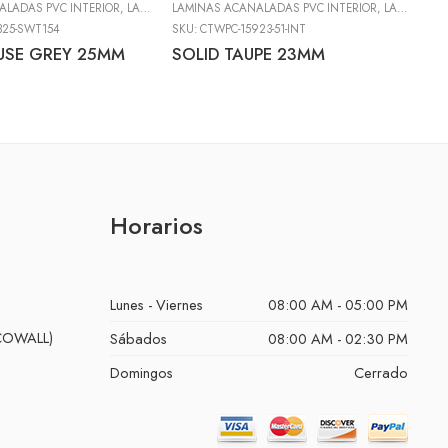
ALADAS PVC INTERIOR
,
LÁMINAS DE PVC DECORATIVO (DECOWALL)
LAMINAS ACANALADAS PVC INTERIOR
,
LÁMINAS DECO
,
LÁMINAS DE PVC DECORATIVO (DECOWALL)
LA
325-SWT154
SKU:
CTWPC-15923-51-INT
SK
USE GREY 25MM
SOLID TAUPE 23MM
S
Horarios
Lunes - Viernes
08:00 AM - 05:00 PM
ECOWALL)
Sábados
08:00 AM - 02:30 PM
Domingos
Cerrado