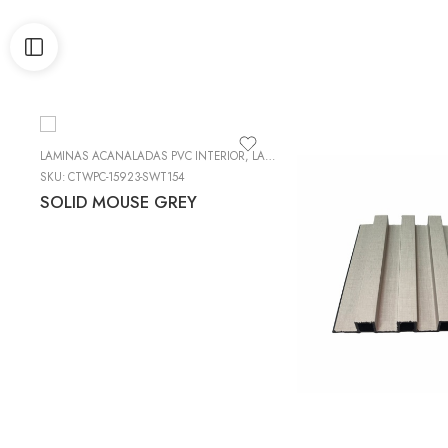
LAMINAS ACANALADAS PVC INTERIOR
,
LÁMINAS DE PVC DECORATIVO (DECOWALL)
SKU:
CTWPC-15923-SWT154
SOLID MOUSE GREY