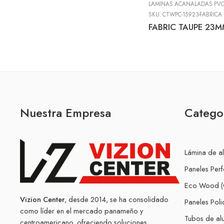
LAMINAS ACANALADAS PVC
SKU:
CTWPC-15923-FABRICA
FABRIC TAUPE 23
Nuestra Empresa
Catego
Lámina de a
Paneles Per
Eco Wood (
Vizion Center
, desde 2014, se ha consolidado
Paneles Pol
como líder en el mercado panameño y
Tubos de alu
centroamericano, ofreciendo soluciones