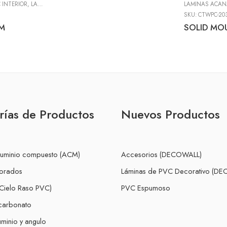
 INTERIOR
,
LÁMINAS DE PVC DECORATIVO (DECOWALL)
,
LÁMINAS DECOWALL
LAMINAS ACAN
SKU:
CTWPC-20
MM
SOLID MO
rías de Productos
Nuevos Productos
luminio compuesto (ACM)
Accesorios (DECOWALL)
forados
Láminas de PVC Decorativo (D
Cielo Raso PVC)
PVC Espumoso
icarbonato
minio y angulo