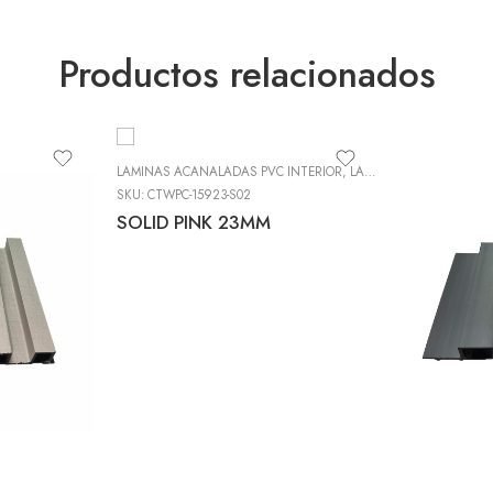
Productos relacionados
,
LÁMINAS DECOWALL
LAMINAS ACANALADAS PVC INTERIOR
,
LÁMINAS DE PVC DECORATIVO (DECOWALL)
SKU:
CTWPC-15923-S02
SOLID PINK 23MM