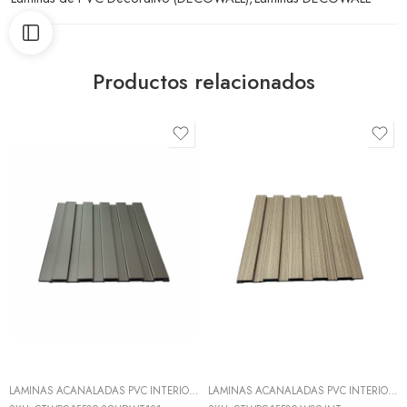
Productos relacionados
LAMINAS ACANALADAS PVC INTERIOR
,
LÁMINAS DE PVC DECORATIVO (DECOWALL
LAMINAS ACANALADAS PVC INTERIOR
,
L