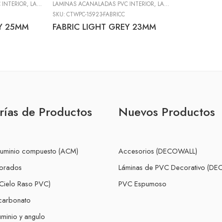
 INTERIOR
,
LÁMINAS DECOWALL
,
LÁMINAS DE PVC DECORATIVO (DECOWALL)
LAMINAS ACANALADAS PVC INTERIOR
,
LÁMINAS DECOWALL
,
LÁMINAS DE PVC DECORATIVO (DECOWALL)
SKU:
CTWPC-15923-FABRICC
EY 25MM
FABRIC LIGHT GREY 23MM
rías de Productos
Nuevos Productos
luminio compuesto (ACM)
Accesorios (DECOWALL)
forados
Láminas de PVC Decorativo (D
Cielo Raso PVC)
PVC Espumoso
icarbonato
minio y angulo