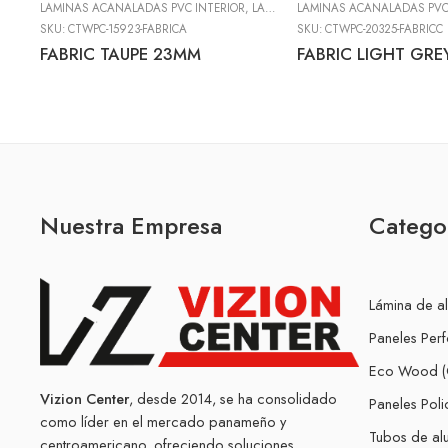
LAMINAS ACANALADAS PVC INTERIOR
,
LÁMINAS DE PVC DECORATIVO (DECOWALL)
LAMINAS ACANALADAS PVC
SKU:
CTWPC-15923-FABRICA
SKU:
CTWPC-20325-FABRICC
FABRIC TAUPE 23MM
FABRIC LIGHT GR
Nuestra Empresa
Catego
Lámina de a
Paneles Per
Eco Wood (
Vizion Center
, desde 2014, se ha consolidado
Paneles Pol
como líder en el mercado panameño y
Tubos de alu
centroamericano, ofreciendo soluciones