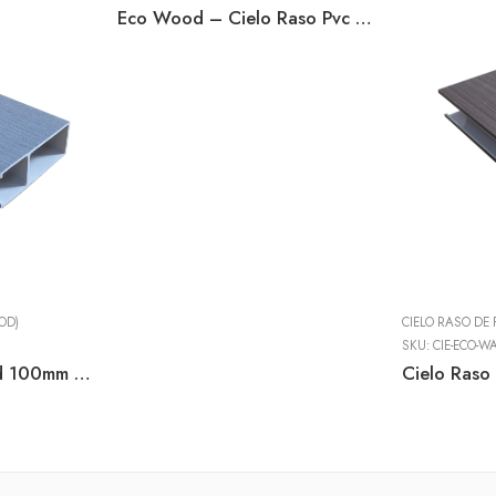
Eco Wood – Cielo Raso Pvc Walnut
OD)
CIELO RASO DE
SKU:
CIE-ECO-WA
Cielo Raso Ecowood 100mm X 40mm X 2900mm Wood Light Grey – Cielo Raso Interior