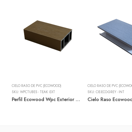
CIELO RASO DE PVC (ECOWOOD)
CIELO RASO DE PVC (ECOWO
SKU:
WPCTUBES - TEAK -EXT
SKU:
CIE-ECO-GREY - INT
Perfil Ecowood Wpc Exterior 50mm X 100 Mm X 2900 Mm Teak – Cielo Raso Exterior