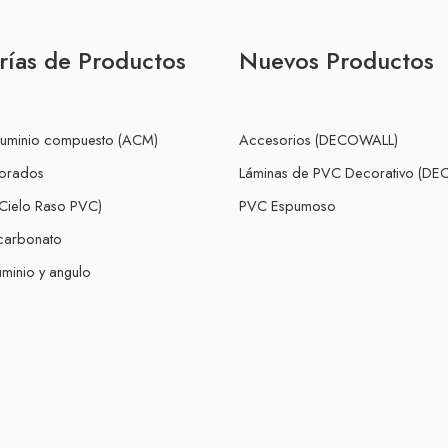
rías de Productos
Nuevos Productos
luminio compuesto (ACM)
Accesorios (DECOWALL)
forados
Láminas de PVC Decorativo (D
Cielo Raso PVC)
PVC Espumoso
icarbonato
minio y angulo