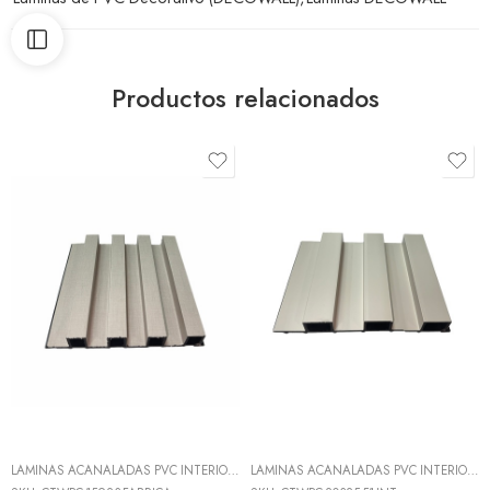
Productos relacionados
LAMINAS ACANALADAS PVC INTERIOR
,
LÁMINAS DE PVC DECORATIVO (DECOWALL
LAMINAS ACANALADAS PVC INTERIOR
,
L