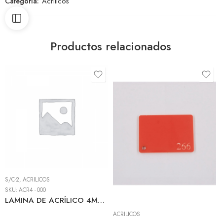
Categoría:
Acrílicos
Productos relacionados
S/C-2
,
ACRÍLICOS
SKU:
ACR4 - 000
LAMINA DE ACRÍLICO 4MM 1.25M X 2.45M TRANSPARENTE
ACRÍLICOS