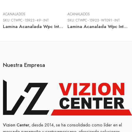
ACANALADOS
ACANALADOS
SKU:
CTWPC - 15923 - 49 - INT
SKU:
CTWPC - 15923 - WT091 - INT
Lamina Acanalada Wpc Interior 159mm X 23mm X 2900mm Light Grey – Ind. Wall Panel
Lamina Acanalada Wpc Interior 159mm X 23mm X 2900mm Wood Wt091 – Ind. Wall Panel
Nuestra Empresa
Vizion Center
, desde 2014, se ha consolidado como líder en el
mercado panameño y centroamericano, ofreciendo soluciones